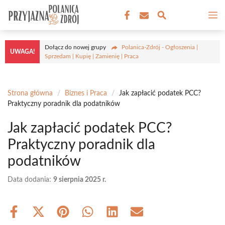
Przejdź
M
do
treści
Dołącz do nowej grupy
Polanica-Zdrój - Ogłoszenia |
UWAGA!
Sprzedam | Kupię | Zamienię | Praca
Strona główna
/
Biznes i Praca
/
Jak zapłacić podatek PCC?
Praktyczny poradnik dla podatników
Jak zapłacić podatek PCC?
Praktyczny poradnik dla
podatników
Data dodania:
9 sierpnia 2025 r.
Share
Share
Share
Share
Share
Share
on
on
on
on
on
on