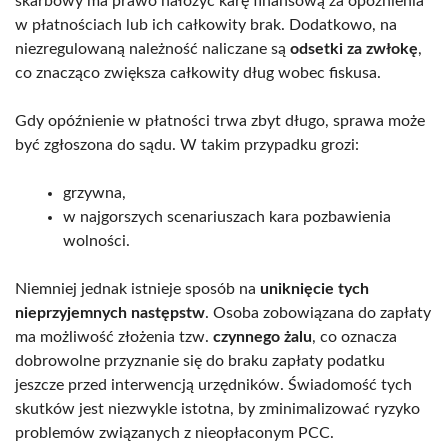
skarbowy ma prawo nałożyć karę finansową za opóźnienia
w płatnościach lub ich całkowity brak. Dodatkowo, na
niezregulowaną należność naliczane są
odsetki za zwłokę
,
co znacząco zwiększa całkowity dług wobec fiskusa.
Gdy opóźnienie w płatności trwa zbyt długo, sprawa może
być zgłoszona do sądu. W takim przypadku grozi:
grzywna,
w najgorszych scenariuszach kara pozbawienia
wolności.
Niemniej jednak istnieje sposób na
uniknięcie tych
nieprzyjemnych następstw
. Osoba zobowiązana do zapłaty
ma możliwość złożenia tzw.
czynnego żalu
, co oznacza
dobrowolne przyznanie się do braku zapłaty podatku
jeszcze przed interwencją urzędników. Świadomość tych
skutków jest niezwykle istotna, by zminimalizować ryzyko
problemów związanych z nieopłaconym PCC.