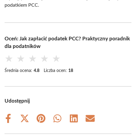
podatkiem PCC.
Oceń: Jak zapłacić podatek PCC? Praktyczny poradnik
dla podatników
★
★
★
★
★
Średnia ocena:
4.8
Liczba ocen:
18
Udostępnij
Share
Share
Share
Share
Share
Share
on
on
on
on
on
on
Facebook
X
Pinterest
WhatsApp
LinkedIn
Email
(Twitter)