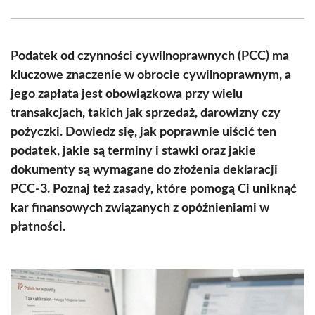
Facebook
X
Pinterest
WhatsApp
LinkedIn
Email
(Twitter)
Podatek od czynności cywilnoprawnych (PCC) ma
kluczowe znaczenie w obrocie cywilnoprawnym, a
jego zapłata jest obowiązkowa przy wielu
transakcjach, takich jak sprzedaż, darowizny czy
pożyczki. Dowiedz się, jak poprawnie uiścić ten
podatek, jakie są terminy i stawki oraz jakie
dokumenty są wymagane do złożenia deklaracji
PCC-3. Poznaj też zasady, które pomogą Ci uniknąć
kar finansowych związanych z opóźnieniami w
płatności.